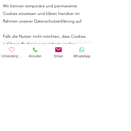
Wir können temporäre und permanente
Cookies einsetzen und klären hierüber im
Rahmen unserer Datenschutzerklärung auf.
Falls die Nutzer nicht möchten, dass Cookies
auf ihrem Rechner gespeichert werden,
werden sie gebeten die entsprechende
Unterstütze uns
Anrufen
Email
WhatsApp
Option in den Systemeinstellungen ihres
Browsers zu deaktivieren. Gespeicherte
Cookies können in den Systemeinstellungen
des Browsers gelöscht werden. Der Ausschluss
von Cookies kann zu
Funktionseinschränkungen dieses
Onlineangebotes führen.
Ein genereller Widerspruch gegen den Einsatz
der zu Zwecken des Onlinemarketing