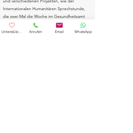
und verschiedenen Projekten, wie der
Internationalen Humanitären Sprechstunde,
die zwei Mal die Woche im Gesundheitsamt
stattfindet. Des Weiteren gibt es Projekte
gegen Genitalbeschneidung auf nationaler
Unterstütze uns
Anrufen
Email
WhatsApp
und europäischer Ebene. Dabei fällt die
Genitalbeschneidung in den Bereich der
Gesundheit und in den Bereich der
Menschenrechte. Außer dem Thema
Gesundheit werden Bereiche wie
Integration, Rechte von
Migrantinnen/Frauen, Diskriminierung und
Rassismus von der Organisation behandelt.
Daher hat Maisha ein breites Spektrum an
Kampagnen und Angeboten.