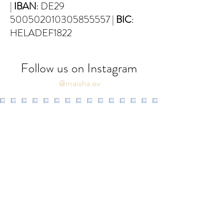
|
IBAN
: DE29
500502010305855557 |
BIC
:
HELADEF1822
Follow us on Instagram
@maisha.ev