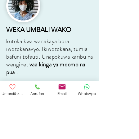
WEKA UMBALI WAKO
kutoka kwa wanakaya bora
iwezekanavyo. Ikiwezekana, tumia
bafuni tofauti. Unapokuwa karibu na
wengine,
vaa
kinga ya mdomo na
pua
.
Unterstütze uns
Anrufen
Email
WhatsApp
KAYA TENGA