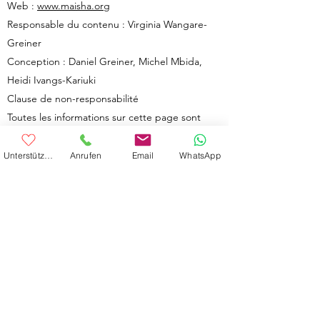
Web :
www.maisha.org
Responsable du contenu : Virginia Wangare-
Greiner
Conception : Daniel Greiner, Michel Mbida,
Heidi Ivangs-Kariuki
Clause de non-responsabilité
Toutes les informations sur cette page sont
sans garantie. Les informations présentes sur
ce site Internet peuvent changer à tout
Unterstütze uns
Anrufen
Email
WhatsApp
moment et sans préavis.
Malgré un contrôle minutieux, Maisha eV
n'assume aucune responsabilité quant au
contenu des pages liées. Leurs opérateurs sont
responsables du contenu des pages liées.
par le Dr RA. Thomas Schwenke